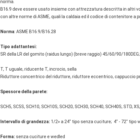
norma.
B16.9 deve essere usato insieme con attrezzatura descritta in altri 
con altre norme di ASME, quali la caldaia ed il codice di contenitore a p
Norma
: ASME B16.9/B16.28
Tipo adattantesi:
SR della LR del gomito (raidus lungo) (breve raggio) 45/60/90/180D
T, T uguale, riducente T, incrocio, sella
Riduttore concentrico del riduttore, riduttore eccentrico, cappuccio p
Spessore della parete:
SCH5, SC5S, SCH10, SCH10S, SCH20, SCH30, SCH40, SCH40S, STD, XS
Intervallo di grandezza:
1/2» a 24" tipo senza cuciture; 4" - 72" tipo
Forma:
senza cuciture e wedled