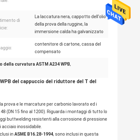
iale:
La laccatura nera, cappotto dell'olio
timento di
della prova della ruggine, la
icie:
immersione calda ha galvanizzato
contenitore di cartone, cassa del
laggio:
compensato
o della curvatura ASTM A234 WPB
,
WPB del cappuccio del riduttore del T del
, la prova e le marcature per carbonio lavorato ed i
48 (DN 15 fino al 1200). Riguarda i montaggi di tutto lo
gi buttwelding resistenti alla corrosione di pressione
acciaio inossidabile.
clusi in
ASME B16.28-1994
, sono inclusi in questa