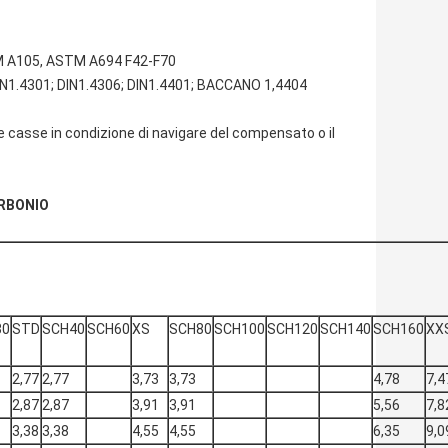
M A105, ASTM A694 F42-F70
N1.4301; DIN1.4306; DIN1.4401; BACCANO 1,4404
le casse in condizione di navigare del compensato o il
ARBONIO
30
STD
SCH40
SCH60
XS
SCH80
SCH100
SCH120
SCH140
SCH160
XX
2,77
2,77
3,73
3,73
4,78
7,4
2,87
2,87
3,91
3,91
5,56
7,8
3,38
3,38
4,55
4,55
6,35
9,0