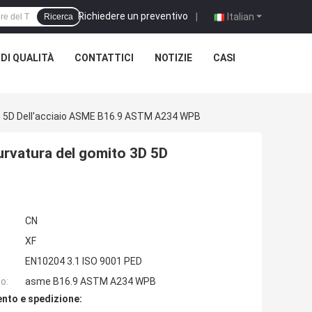
Richiedere un preventivo
|
Italian
Ricerca
DI QUALITÀ
CONTATTICI
NOTIZIE
CASI
 3D 5D Dell'acciaio ASME B16.9 ASTM A234 WPB
 curvatura del gomito 3D 5D
CN
XF
EN10204 3.1 ISO 9001 PED
o:
asme B16.9 ASTM A234 WPB
nto e spedizione: