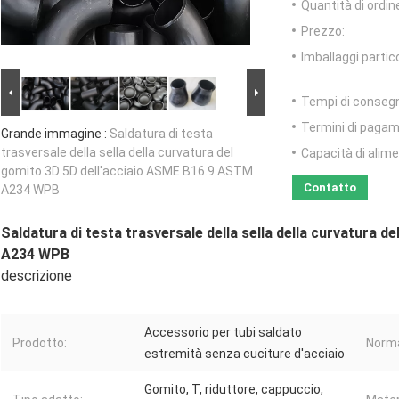
Quantità di ordin
Prezzo:
Imballaggi partico
Tempi di conseg
Termini di pagam
Grande immagine :
Saldatura di testa
trasversale della sella della curvatura del
Capacità di alim
gomito 3D 5D dell'acciaio ASME B16.9 ASTM
Contatto
A234 WPB
Saldatura di testa trasversale della sella della curvatura
A234 WPB
descrizione
Accessorio per tubi saldato
Prodotto:
Norm
estremità senza cuciture d'acciaio
Gomito, T, riduttore, cappuccio,