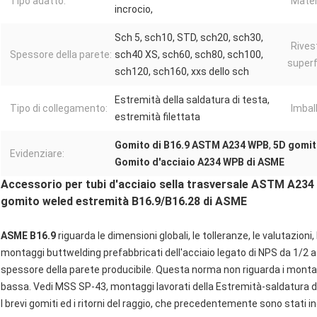
Tipo adatto:
Mater
incrocio,
Sch 5, sch10, STD, sch20, sch30,
Rives
Spessore della parete:
sch40 XS, sch60, sch80, sch100,
superf
sch120, sch160, xxs dello sch
Estremità della saldatura di testa,
Tipo di collegamento:
Imbal
estremità filettata
Gomito di B16.9 ASTM A234 WPB
,
5D gomit
Evidenziare:
Gomito d'acciaio A234 WPB di ASME
Accessorio per tubi d'acciaio sella trasversale ASTM A234 
gomito weled estremità B16.9/B16.28 di ASME
ASME B16.9
riguarda le dimensioni globali, le tolleranze, le valutazioni
montaggi buttwelding prefabbricati dell'acciaio legato di NPS da 1/2 a 
spessore della parete producibile. Questa norma non riguarda i montag
bassa. Vedi MSS SP-43, montaggi lavorati della Estremità-saldatura di 
I brevi gomiti ed i ritorni del raggio, che precedentemente sono stati in