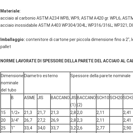
Materiale:
acciaio al carbonio ASTM A234 WPB, WP9, ASTM A420 gr. WPL6, AST
acciaio inossidabile ASTM A403 WP304/304L; WP316/316L; WP321; DI
Imballaggio:
contenitore di cartone per piccola dimensione fino a 2", 
pallet
NORME LAVORATE DI SPESSORE DELLA PARETE DEL ACCIAIO AL C
Dimensione
Diametro esterno
Spessore della parete nominale
nominale
del tubo
B
ASME
JIS
BACCANO
JIS
BACCANO
SCH10
SCH20
SCH
(1)
(2)
15
1/2»
21,3
21,7
21,3
2,8
2,0
2,11
2,41
20
3/4"
26,7
27,2
26,9
2,8
2,3
2,11
2,41
25
1"
33,4
34,0
33,7
3,2
2,6
2,77
2,90