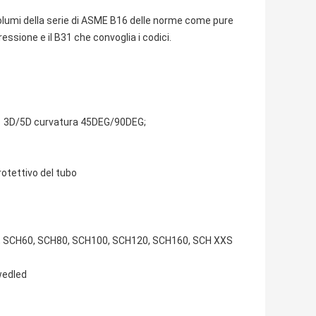
volumi della serie di ASME B16 delle norme come pure
ressione e il B31 che convoglia i codici.
EG; 3D/5D curvatura 45DEG/90DEG;
rotettivo del tubo
, SCH60, SCH80, SCH100, SCH120, SCH160, SCH XXS
 wedled