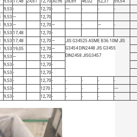
7
9,53
17,48
24,61
12,70
30,96
38,89
46,02
52,37
59,54
9,53
-
12,70
-
一
-
-
-
8
9,53
—
12,70
8
9,53
—
12,70
—
-
—
-
8
9,53
17,48
12,70
-
8
9,53
17,48
12,70
—
JIS G34525 ASME B36.10M JIS
G3454 DIN2448 JIS G3455
8
9,53
19,05
12,70
—
DIN2458 JISG3457
9,53
—
12,70
-
9,53
-
12,70
-
9,53
-
12,70
-
9,53
-
12,70
-
-
-
-
-
9,53
-
1270
-
-
-
-
一
9,53
-
12,70
-
-
-
-
-