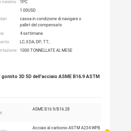
e minimo:
1PC
1.00USD
lari:
cassa in condizione di navigare o
pallet del compensato
na:
4 settimane
ento:
LC; Il DA; DP; TT;
entazione:
1000 TONNELLATE AL MESE
 del gomito 3D 5D dell'acciaio ASME B16.9 ASTM
ASME B16.9/B16.28
a:
Acciaio al carbonio ASTM A234 WPB