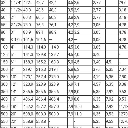
32
1 1/4"
422
42,7
42,4
3,5
2,6
2,77
297
40
1 1/2»
48,3
48,6
48,3
3,5
2,9
2,77
3,18
50
2"
60,3
60,5
60,3
3,8
2,9
2,77
3,18
65
2 1/2»
73,0
76,3
76,1
4,2
2,9
3,05
4,78
80
3"
88,9
89,1
88,9
4,2
3,2
3,05
4,78
90
3-1/2»
101,6
101,6
—
4,2
—
3,05
4,78
100
4"
114,3
114,3
114,3
4,5
3,6
3,05
4,78
125
5"
141,3
139,8
139,7
4,5
4,0
3,40
-
150
6"
168,3
165,2
168,3
5,0
4,5
3,40
4,5
-
200
8"
219,1
216,3
219,1
5,8
6,3
376
6,35
7,04
250
10"
273,1
267,4
273,0
6,6
6,3
4,19
6,35
7,80
300
12"
323,9
328,9
323,9
6,9
7,1
4,57
6,35
8,38
350
14"
355,6
355,6
355,6
7,9
8,0
6,35
7,92
9,53
400
16"
406,4
406,4
406,4
7,9
8,8
6,35
7,92
9,53
450
18"
457,2
457,2
457,0
7,9
10,0
6,35
7,92
11,1
500
20"
508,0
508,0
508,0
7,9
11,0
6,35
9,53
1270
550
22"
558,8
558,8
-
-
6,35
9,53
12,7