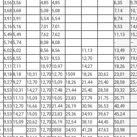
3,56
3,56
4,85
4,85
6,35
9,7
3,68
3,68
5,08
5,08
7,14
10,
3,91
3,91
5,54
5,54
8,74
11,
5,16
5,16
7,01
7,01
9,53
14,
5,49
5,49
7,62
7,62
11,13
15,
5,74
5,74
8,08
8,08
-
—
6,02
6,02
8,56
8,56
11,13
13,49
17,
6,55
6,55
9,53
9,53
12,70
15,99
19,
7,11
7,11
10,97
10,97
14,27
18,26
21,
8,18
8,18
10,31
12,70
12,70
1509
18,26
20,62
23,01
22,
9,27
9,27
12,70
12,70
15,09
18,26
21,44
25,40
28,58
25,
9,53
10,31
14,27
12,70
17,48
21,44
25,40
28,58
33,32
25,
9,53
11,13
15,09
12,70
19,05
23,83
27,79
31,75
35,71
9,53
12,70
16,66
12,70
21,44
26,19
30,96
36,53
40,49
3
9,53
14,27
19,05
12,70
23,83
29,36
34,93
39,67
45,24
9,53
15,09
20,62
12,70
26,19
32,54
38,10
44,45
50,01
0
9,53
-
2223
12,70
2858
34,93
41,28
47,63
53,98