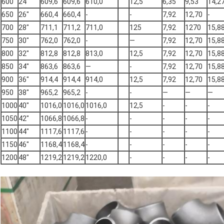
600
24"
609,6
609,6
610,0
12,5
6,35
9,53
14,2
650
26"
660,4
660,4
-
-
7,92
12,70
-
700
28"
711,1
711,2
711,0
125
7,92
1270
15,8
750
30"
762,0
762,0
-
—
7,92
12,70
15,8
800
32"
812,8
812,8
813,0
12,5
7,92
12,70
15,8
850
34"
863,6
863,6
—
-
7,92
12,70
15,8
900
36"
914,4
914,4
914,0
12,5
7,92
12,70
15,8
950
38"
965,2
965,2
-
-
—
—
—
1000
40"
1016,0
1016,0
1016,0
12,5
-
-
-
1050
42"
1066,8
1066,8
-
-
-
-
-
1100
44"
1117,6
1117,6
-
-
-
-
-
1150
46"
1168,4
1168,4
-
-
-
-
-
1200
48"
1219,2
1219,2
1220,0
-
-
-
-