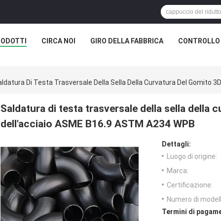
RODOTTI
CIRCA NOI
GIRO DELLA FABBRICA
CONTROLLO 
aldatura Di Testa Trasversale Della Sella Della Curvatura Del Gomito
Saldatura di testa trasversale della sella della
dell'acciaio ASME B16.9 ASTM A234 WPB
Dettagli:
Luogo di origine:
Marca:
Certificazione:
Numero di modell
Termini di pagame