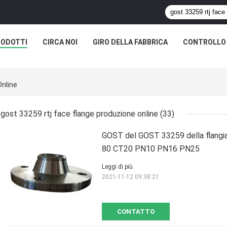
RODOTTI
CIRCA NOI
GIRO DELLA FABBRICA
CONTROLLO 
Online
gost 33259 rtj face flange produzione online
(33)
GOST del GOST 33259 della flang
80 CT20 PN10 PN16 PN25
Leggi di più
2021-11-12 09:38:21
CONTATTO