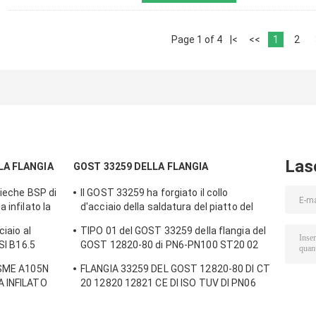
Page 1 of 4
|<
<<
1
2
Las
LLA FLANGIA
GOST 33259 DELLA FLANGIA
cieche BSP di
Il GOST 33259 ha forgiato il collo
 infilato la
d'acciaio della saldatura del piatto del
GOST 12821-80 del GOST 12820-80 della
ciaio al
TIPO 01 del GOST 33259 della flangia del
flangia CT20
NSI B16.5
GOST 12820-80 di PN6-PN100 ST20 02
lio di iso
05 CS CT20 del GOST 12821; 16MN; Ss
ASME A105N
FLANGIA 33259 DEL GOST 12820-80 DI СT
304/304L, 316/316L
A INFILATO
20 12820 12821 CE DI ISO TUV DI PN06
PN10 PN10