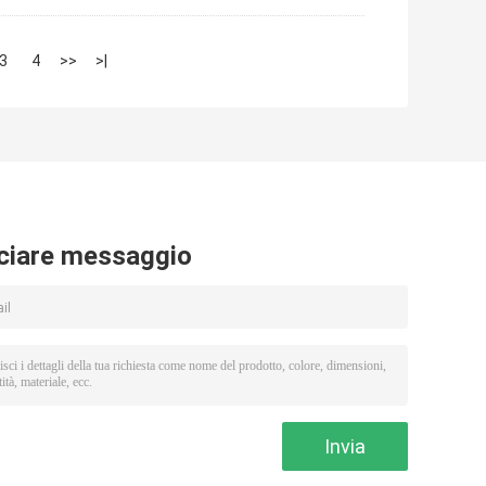
3
4
>>
>|
ciare messaggio