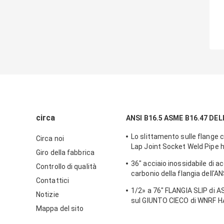
circa
ANSI B16.5 ASME B16.47 DE
Lo slittamento sulle flange 
Circa noi
Lap Joint Socket Weld Pipe ha
Giro della fabbrica
classe 600 900 1500 2500
36" acciaio inossidabile di ac
Controllo di qualità
carbonio della flangia dell'A
Contattici
B16.47 dell'acqua del gas di o
1/2» a 76" FLANGIA SLIP di 
TUV
Notizie
sul GIUNTO CIECO di WNRF H
Mappa del sito
SWRF