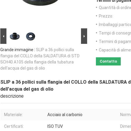
Termini di pagame
Quantità di ordin
Prezzo:
Imballaggi partico
Tempi di conseg
Termini di pagam
Grande immagine :
SLIP a 36 pollici sulla
Capacità di alim
flangia del COLLO della SALDATURA di STD
Contatto
SCH40 A105 della flangia della tubatura
dell'acqua del gas di olio
SLIP a 36 pollici sulla flangia del COLLO della SALDATURA d
dell'acqua del gas di olio
descrizione
Materiale:
Acciaio al carbonio
Norm
Certificati:
ISO TUV
Dimen