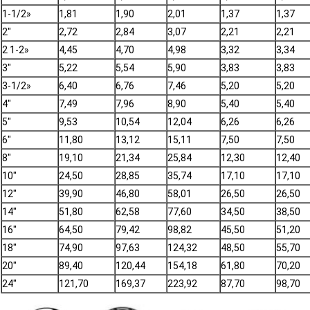
1-1/2»
1,81
1,90
2,01
1,37
1,37
2"
2,72
2,84
3,07
2,21
2,21
2 1-2»
4,45
4,70
4,98
3,32
3,34
3"
5,22
5,54
5,90
3,83
3,83
3-1/2»
6,40
6,76
7,46
5,20
5,20
4"
7,49
7,96
8,90
5,40
5,40
5"
9,53
10,54
12,04
6,26
6,26
6"
11,80
13,12
15,11
7,50
7,50
8"
19,10
21,34
25,84
12,30
12,40
10"
24,50
28,85
35,74
17,10
17,10
12"
39,90
46,80
58,01
26,50
26,50
14"
51,80
62,58
77,60
34,50
38,50
16"
64,50
79,42
98,82
45,50
51,20
18"
74,90
97,63
124,32
48,50
55,70
20"
89,40
120,44
154,18
61,80
70,20
24"
121,70
169,37
223,92
87,70
98,70