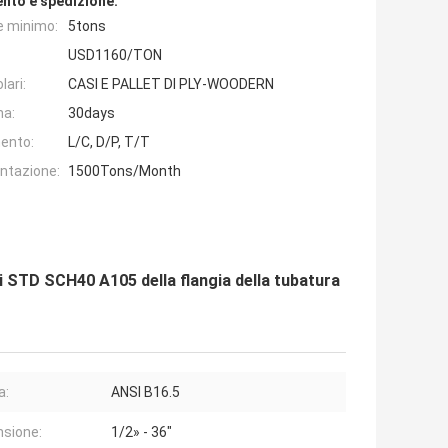
nto e spedizione:
e minimo:
5tons
USD1160/TON
lari:
CASI E PALLET DI PLY-WOODERN
na:
30days
ento:
L/C, D/P, T/T
entazione:
1500Tons/Month
i STD SCH40 A105 della flangia della tubatura
a:
ANSI B16.5
sione:
1/2» - 36"