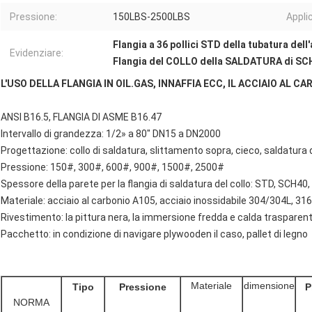
Pressione:
150LBS-2500LBS
Appli
Flangia a 36 pollici STD della tubatura dell
Evidenziare:
Flangia del COLLO della SALDATURA di SC
L'USO DELLA FLANGIA IN OIL.GAS, INNAFFIA ECC, IL ACCIAIO AL CA
ANSI B16.5, FLANGIA DI ASME B16.47
Intervallo di grandezza: 1/2» a 80" DN15 a DN2000
Progettazione: collo di saldatura, slittamento sopra, cieco, saldatura de
Pressione: 150#, 300#, 600#, 900#, 1500#, 2500#
Spessore della parete per la flangia di saldatura del collo: STD, SCH
Materiale: acciaio al carbonio A105, acciaio inossidabile 304/304L, 31
Rivestimento: la pittura nera, la immersione fredda e calda trasparente
Pacchetto: in condizione di navigare plywooden il caso, pallet di legno
Materiale
dimensione
Tipo
Pressione
P
NORMA