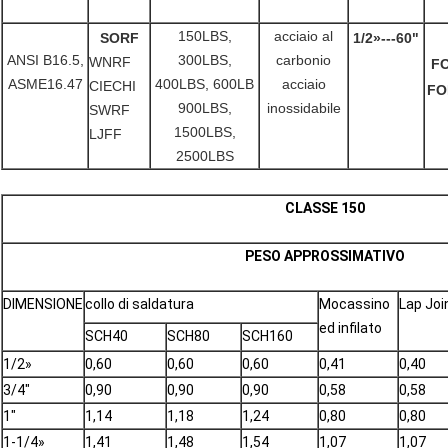
150LBS,
acciaio al
SORF
1/2»---60"
ANSI B16.5,
300LBS,
carbonio
WNRF
FO
ASME16.47
400LBS, 600LB
acciaio
CIECHI
FO
900LBS,
inossidabile
SWRF
1500LBS,
LJFF
2500LBS
CLASSE 150
PESO APPROSSIMATIVO
DIMENSIONE
collo di saldatura
Mocassino
Lap Joi
ed infilato
SCH40
SCH80
SCH160
1/2»
0,60
0,60
0,60
0,41
0,40
3/4"
0,90
0,90
0,90
0,58
0,58
1"
1,14
1,18
1,24
0,80
0,80
1-1/4»
1,41
1,48
1,54
1,07
1,07