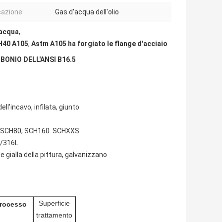
cazione:
Gas d'acqua dell'olio
'acqua
,
H40 A105
,
Astm A105 ha forgiato le flange d'acciaio
RBONIO DELL'ANSI B16.5
ll'incavo, infilata, giunto
40, SCH80, SCH160. SCHXXS
6/316L
 gialla della pittura, galvanizzano
Superficie
rocesso
trattamento