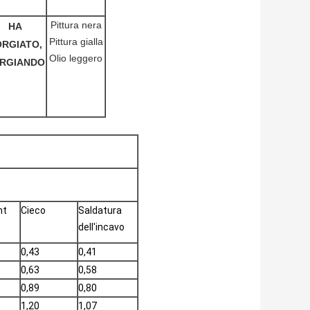
Pittura nera
HA
Pittura gialla
RGIATO,
Olio leggero
RGIANDO
nt
Cieco
Saldatura
dell'incavo
0,43
0,41
0,63
0,58
0,89
0,80
1,20
1,07