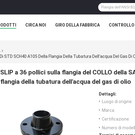
RODOTTI
CIRCA NOI
GIRO DELLA FABBRICA
CONTROLLO 
A
Di STD SCH40 A105 Della Flangia Della Tubatura Dell'acqua Del Gas Di O
SLIP a 36 pollici sulla flangia del COLLO dell
flangia della tubatura dell'acqua del gas di olio
Dettagli:
Luogo di origine:
Marca:
Certificazione:
Numero di modell