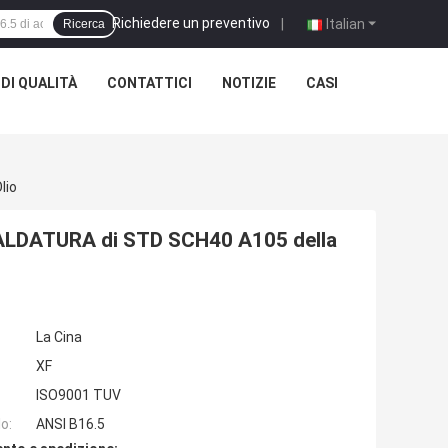
Richiedere un preventivo
|
Italian
Ricerca
DI QUALITÀ
CONTATTICI
NOTIZIE
CASI
lio
a SALDATURA di STD SCH40 A105 della
La Cina
XF
ISO9001 TUV
o:
ANSI B16.5