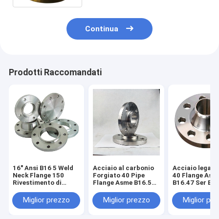
FLANGIA WN
Continua
Prodotti Raccomandati
16" Ansi B16 5 Weld
Acciaio al carbonio
Acciaio legato
Neck Flange 150
Forgiato 40 Pipe
40 Flange Asm
Rivestimento di
Flange Asme B16.5
B16.47 Ser B
vernice nera
12"
Rivestito con 
nera
Miglior prezzo
Miglior prezzo
Miglior pr