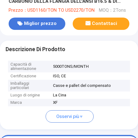
CARBONIO DELLA FLANGIA DELL'ANSI B16.5 & DI
ASME B16.47A DELLA FLANGIA WN
Prezzo：USD1160/TON TO USD2270/TON
MOQ：2Tons
Miglior prezzo
Contattaci
Descrizione Di Prodotto
Capacità di
5000TONS/MONTH
alimentazione
Certificazione
ISO, CE
Imballaggi
Casse e pallet del compensato
particolari
Luogo di origine
La Cina
Marca
XF
Osservi più