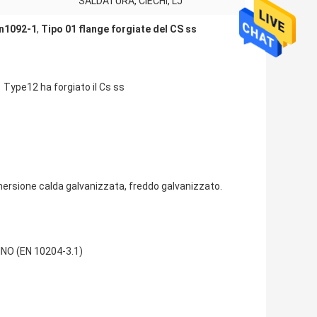
SALDATURA, CIECHI, LJ
En1092-1
,
Tipo 01 flange forgiate del CS ss
ype12 ha forgiato il Cs ss
 immersione calda galvanizzata, freddo galvanizzato.
NO (EN 10204-3.1)