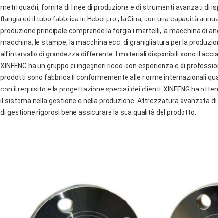
metri quadri, fornita di linee di produzione e di strumenti avanzati di 
flangia ed il tubo fabbrica in Hebei pro., la Cina, con una capacità annu
produzione principale comprende la forgia i martelli, la macchina di anel
macchina, le stampe, la macchina ecc. di granigliatura per la produzione d
all'intervallo di grandezza differente. I materiali disponibili sono il acc
XINFENG ha un gruppo di ingegneri ricco-con esperienza e di professionis
prodotti sono fabbricati conformemente alle norme internazionali qu
con il requisito e la progettazione speciali dei clienti. XINFENG ha otte
il sistema nella gestione e nella produzione. Attrezzatura avanzata di
di gestione rigorosi bene assicurare la sua qualità del prodotto.