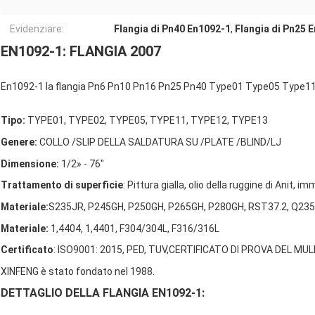
Evidenziare:
Flangia di Pn40 En1092-1
,
Flangia di Pn25 
EN1092-1: FLANGIA 2007
En1092-1 la flangia Pn6 Pn10 Pn16 Pn25 Pn40 Type01 Type05 Type11 T
Tipo:
TYPE01, TYPE02, TYPE05, TYPE11, TYPE12, TYPE13
Genere:
COLLO /SLIP DELLA SALDATURA SU /PLATE /BLIND/LJ
Dimensione:
1/2» - 76"
Trattamento di superficie
: Pittura gialla, olio della ruggine di Anit,
Materiale:
S235JR, P245GH
, P250GH, P265GH, P280GH, RST37.2, Q235
Materiale:
1,4404, 1,4401, F304/304L, F316/316L
Certificato
: ISO9001: 2015, PED, TUV,
CERTIFICATO DI PROVA DEL MULI
XINFENG è stato fondato nel 1988.
DETTAGLIO DELLA FLANGIA EN1092-1: