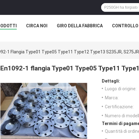
RODOTTI
CIRCA NOI
GIRO DELLA FABBRICA
CONTROLLO 
92-1 Flangia Type01 Type05 Type11 Type12 Type13 S235JR, S275JR
En1092-1 flangia Type01 Type05 Type11 Type
Dettagli:
Luogo di origine:
Marca:
Certificazione:
Numero di modell
Termini di pagame
Quantità di ordin