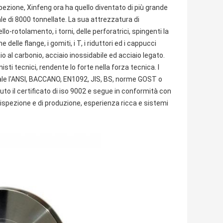
ispezione, Xinfeng ora ha quello diventato di più grande
ale di 8000 tonnellate. La sua attrezzatura di
lo-rotolamento, i torni, delle perforatrici, spingenti la
elle flange, i gomiti, i T, i riduttori ed i cappucci
iaio al carbonio, acciaio inossidabile ed acciaio legato.
ti tecnici, rendente lo forte nella forza tecnica. I
ale l'ANSI, BACCANO, EN1092, JIS, BS, norme GOST o
nuto il certificato di iso 9002 e segue in conformità con
 ispezione e di produzione, esperienza ricca e sistemi