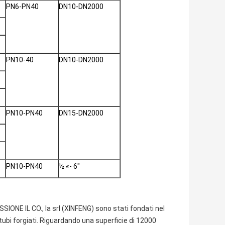
PN6-PN40
DN10-DN2000
PN10-40
DN10-DN2000
PN10-PN40
DN15-DN2000
PN10-PN40
½ «- 6"
NE IL CO., la srl (XINFENG) sono stati fondati nel
 tubi forgiati. Riguardando una superficie di 12000