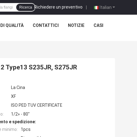
Richiedere un preventivo
|
Italian
Ricerca
DI QUALITÀ
CONTATTICI
NOTIZIE
CASI
12 Type13 S235JR, S275JR
La Cina
XF
ISO PED TUV CERTIFICATE
o:
1/2» - 80"
nto e spedizione:
e minimo:
1pcs