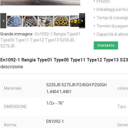
Prezzo:
Imballaggi partico
Tempi di conseg
Termini di pagam
Grande immagine :
En1092-1 flangia Type01
Capacità di alim
Type05 Type11 Type12 Type13 S235JR,
Contatto
S275JR
En1092-1 flangia Type01 Type05 Type11 Type12 Type13 S2
descrizione
S235JR S275JR P245GH P250GH
Materiale:
colore
1,4404 1,4401
1/2» - 76"
DIMENSIONE:
Tipo:
EN1092-1
Norma:
Gener