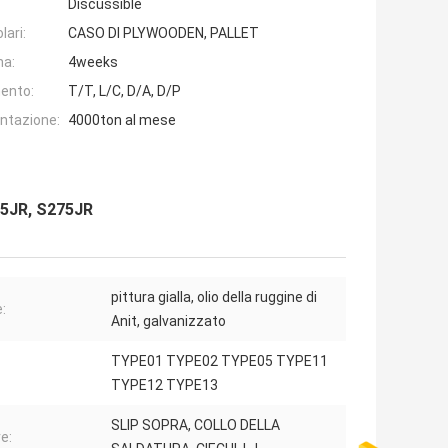
Discussible
lari:
CASO DI PLYWOODEN, PALLET
na:
4weeks
ento:
T/T, L/C, D/A, D/P
entazione:
4000ton al mese
35JR, S275JR
pittura gialla, olio della ruggine di
:
Anit, galvanizzato
TYPE01 TYPE02 TYPE05 TYPE11
TYPE12 TYPE13
SLIP SOPRA, COLLO DELLA
e: