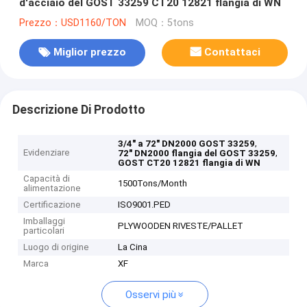
d'acciaio del GOST 33259 CT20 12821 flangia di WN
Prezzo：USD1160/TON
MOQ：5tons
Miglior prezzo
Contattaci
Descrizione Di Prodotto
,
3/4" a 72" DN2000 GOST 33259
Evidenziare
,
72" DN2000 flangia del GOST 33259
GOST CT20 12821 flangia di WN
Capacità di
1500Tons/Month
alimentazione
Certificazione
ISO9001.PED
Imballaggi
PLYWOODEN RIVESTE/PALLET
particolari
Luogo di origine
La Cina
Marca
XF
Osservi più