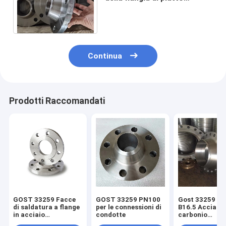
d'acciaio del GOST 33259
CT20 12821 flangia di WN
Continua
Prodotti Raccomandati
GOST 33259 Facce
GOST 33259 PN100
Gost 33259 AN
di saldatura a flange
per le connessioni di
B16.5 Acciaio 
in acciaio
condotte
carbonio
inossidabile al
inossidabile Fl