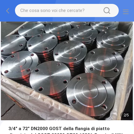
2
/
5
3/4" a 72" DN2000 GOST della flangia di piatto