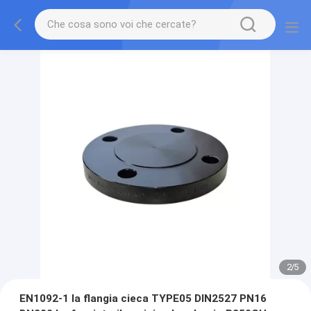
2
/
5
EN1092-1 la flangia cieca TYPE05 DIN2527 PN16