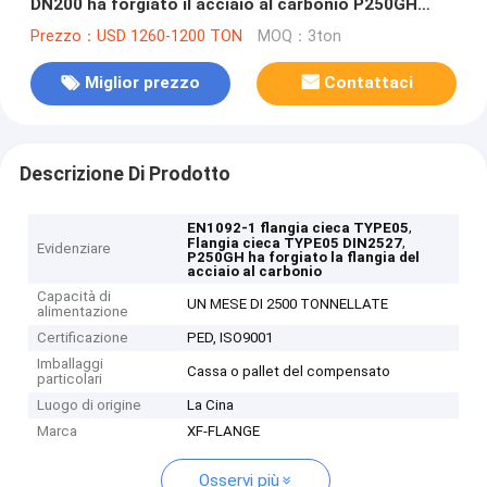
DN200 ha forgiato il acciaio al carbonio P250GH
P245GH
Prezzo：USD 1260-1200 TON
MOQ：3ton
Miglior prezzo
Contattaci
Descrizione Di Prodotto
,
EN1092-1 flangia cieca TYPE05
,
Flangia cieca TYPE05 DIN2527
Evidenziare
P250GH ha forgiato la flangia del
acciaio al carbonio
Capacità di
UN MESE DI 2500 TONNELLATE
alimentazione
Certificazione
PED, ISO9001
Imballaggi
Cassa o pallet del compensato
particolari
Luogo di origine
La Cina
Marca
XF-FLANGE
Osservi più