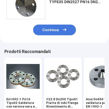
TYPE05 DIN2527 PN16 DN200
ha forgiato il acciaio al
carbonio P250GH P245GH
Continua
Prodotti Raccomandati
En1092-1 Pn16
C22.8 Dn250 Tipo01
Ansi Dn450 fla
Tipo02 Saldatura
Piatta di tubi Flange
saldatura per 
con vernice nera a
Rivestimento di
EN 1092-1