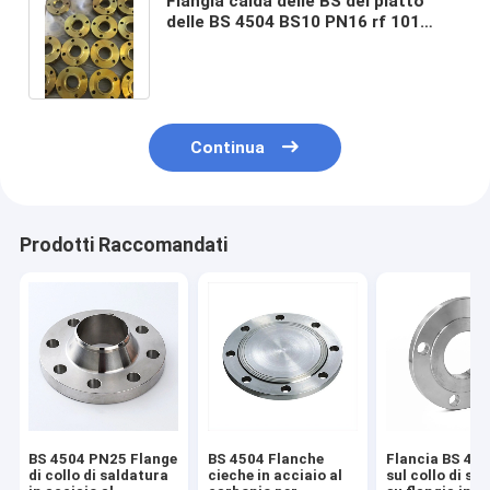
Flangia calda delle BS del piatto
delle BS 4504 BS10 PN16 rf 101
della FLANGIA di acciaio al carbonio
di pezzo fucinato
Continua
Prodotti Raccomandati
BS 4504 PN25 Flange
BS 4504 Flanche
Flancia BS 450
di collo di saldatura
cieche in acciaio al
sul collo di sa