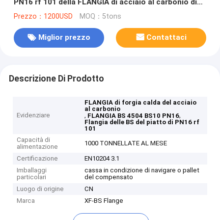
PN16 rf 101 della FLANGIA di acciaio al carbonio di
pezzo fucinato
Prezzo：1200USD
MOQ：5tons
Miglior prezzo
Contattaci
Descrizione Di Prodotto
FLANGIA di forgia calda del acciaio
al carbonio
Evidenziare
,
,
FLANGIA BS 4504 BS10 PN16
Flangia delle BS del piatto di PN16 rf
101
Capacità di
1000 TONNELLATE AL MESE
alimentazione
Certificazione
EN10204 3.1
Imballaggi
cassa in condizione di navigare o pallet
particolari
del compensato
Luogo di origine
CN
Marca
XF-BS Flange