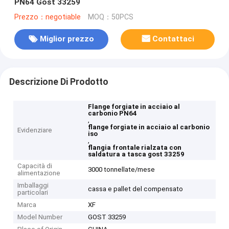
PN64 Gost 33259
Prezzo：negotiable
MOQ：50PCS
Miglior prezzo
Contattaci
Descrizione Di Prodotto
Flange forgiate in acciaio al
carbonio PN64
,
flange forgiate in acciaio al carbonio
Evidenziare
iso
,
flangia frontale rialzata con
saldatura a tasca gost 33259
Capacità di
3000 tonnellate/mese
alimentazione
Imballaggi
cassa e pallet del compensato
particolari
Marca
XF
Model Number
GOST 33259