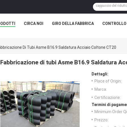
RODOTTI
CIRCA NOI
GIRO DELLA FABBRICA
CONTROLLO 
abbricazione Di Tubi Asme B16.9 Saldatura Acciaio Coltone CT20
Fabbricazione di tubi Asme B16.9 Saldatura A
Dettagli:
Place of Origin:
Marca:
Certificazione:
Termini di pagame
Minimum Order Qu
Prezzo: