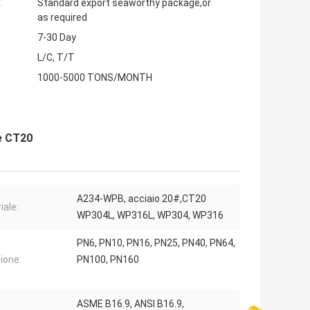
:
Standard export seaworthy package,or
as required
7-30 Day
L/C, T/T
1000-5000 TONS/MONTH
e CT20
A234-WPB, acciaio 20#,CT20
iale:
WP304L, WP316L, WP304, WP316
PN6, PN10, PN16, PN25, PN40, PN64,
ione:
PN100, PN160
ASME B16.9, ANSI B16.9,