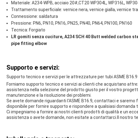
Materiale: A234-WPB, acciaio 20#,CT20 WP304L, WP316L, WP3
Trattamento superficiale: vernice nera, vernice gialla, vernice t
Connessione: saldatura
Pressione: PN6, PN10, PN16, PN25, PN40, PN64, PN100, PN160
Tecnica: Forgiato
LR gomiti senza cuciture, A234 SCH 40 Butt welded carbon ste
pipe fitting elbow
Supporto e servizi:
Supporto tecnico e servizi per le attrezzature per tubi ASME B16.9
Forniamo supporto tecnico e servizi ai clienti che acquistano att
assistenza nella selezione del prodotto giusto per il vostro progett
manutenzione e la risoluzione dei problemi.
Se avete domande riguardanti l'ASME B16.9, contattaci e saremo felic
disponibile per fornire supporto e rispondere a qualsiasi domanda t
Ci impegniamo a fornire ai nostri clienti prodotti di qualità e un ecc
assistenza o avete domande, non esitate a contattarci.Il nostro team