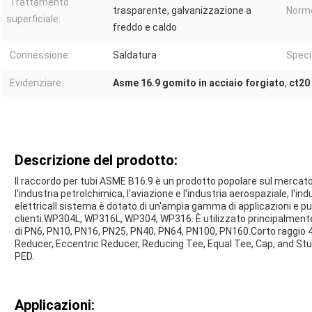
Trattamento
trasparente, galvanizzazione a
Norm
superficiale:
freddo e caldo
Connessione:
Saldatura
Specif
Evidenziare:
Asme 16.9 gomito in acciaio forgiato
,
ct20
Descrizione del prodotto:
Il raccordo per tubi ASME B16.9 è un prodotto popolare sul merca
l'industria petrolchimica, l'aviazione e l'industria aerospaziale, l'in
elettricaIl sistema è dotato di un'ampia gamma di applicazioni e pu
clienti.WP304L, WP316L, WP304, WP316. È utilizzato principalmente 
di PN6, PN10, PN16, PN25, PN40, PN64, PN100, PN160.Corto raggio 
Reducer, Eccentric Reducer, Reducing Tee, Equal Tee, Cap, and Stub
PED.
Applicazioni: