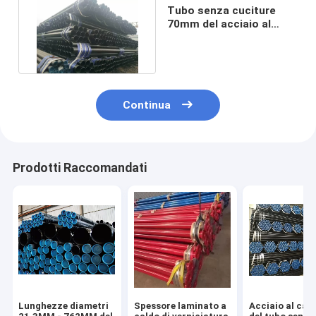
Tubo senza cuciture
70mm del acciaio al
carbonio di A106grb Sch
40
Continua
Prodotti Raccomandati
Lunghezze diametri
Spessore laminato a
Acciaio al car