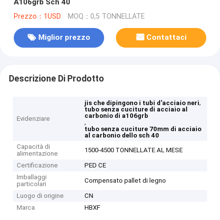
A106grb Sch 40
Prezzo：1USD
MOQ：0,5 TONNELLATE
Miglior prezzo
Contattaci
Descrizione Di Prodotto
,
jis che dipingono i tubi d'acciaio neri
tubo senza cuciture di acciaio al
carbonio di a106grb
Evidenziare
,
tubo senza cuciture 70mm di acciaio
al carbonio dello sch 40
Capacità di
1500-4500 TONNELLATE AL MESE
alimentazione
Certificazione
PED CE
Imballaggi
Compensato pallet di legno
particolari
Luogo di origine
CN
Marca
HBXF